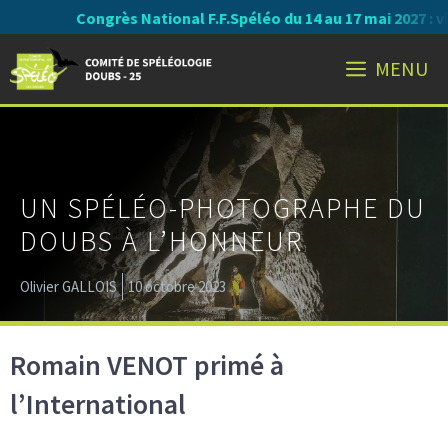
Aller
Congrès National F.F.Spéléo du 14 au 17 mai 2027 :
visi
au
MENU
contenu
UN SPÉLÉO-PHOTOGRAPHE DU
DOUBS À L’HONNEUR
Olivier GALLOIS
10 octobre 2023
Romain VENOT primé à
l’International