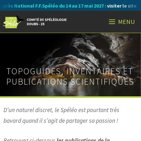
Aller
l F.F.Spéléo du 14 au 17 mai 2027 :
visiter le site
au
MENU
contenu
TOPOGUIDES, INVENTAIRES ET
PUBLICATIONS SCIENTIFIQUES
D’un naturel discret, le Spéléo est pourtant très
bavard quand il s’agit de partager sa passion !
Retrouvez ci-dessous
les publications de la