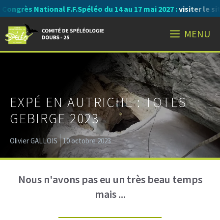
Aller
l F.F.Spéléo du 14 au 17 mai 2027 :
visiter le site
au
MENU
contenu
EXPÉ EN AUTRICHE : TOTES
GEBIRGE 2023
Olivier GALLOIS
10 octobre 2023
Nous n'avons pas eu un très beau temps
mais ...