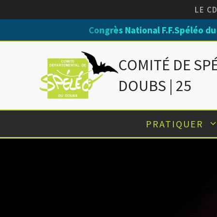
Aller
LE C
au
Congrès National F.F.Spéléo du 14 au 17 
contenu
COMITÉ DE SP
DOUBS | 25
PRATIQUER