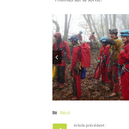
Catégories
Récit
Article précédent :