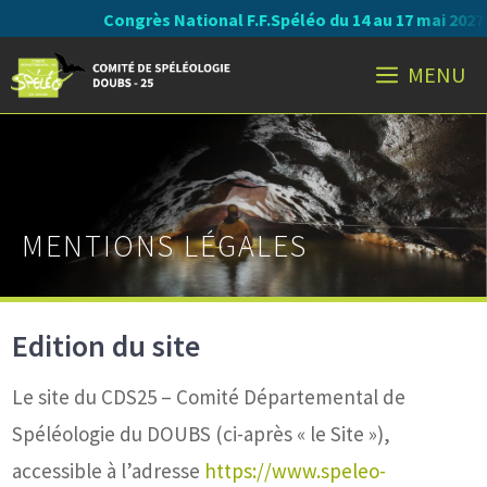
Aller
Congrès National F.F.Spéléo du 14 au 17 mai 2027 :
v
au
MENU
contenu
MENTIONS LÉGALES
Edition du site
Le site du CDS25 – Comité Départemental de
Spéléologie du DOUBS (ci-après « le Site »),
accessible à l’adresse
https://www.speleo-